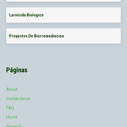
Larvicida Biologico
Proyectos De Biorremediacion
Páginas
About
Contáctanos
FAQ
Home
Projects